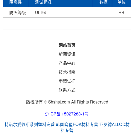
阻燃性
测试标准
数据
单位
防火等级
UL-94
-
HB
网站首页
新闻资讯
产品中心
技术指南
申请试样
联系方式
版权所有 © Shshsj.com All Rights Reserved
沪ICP备:15027283-1号
特诺尔爱佩斯系列塑料专营
韩国晓星POK材料专营
亚罗德ALLOD材
料专营