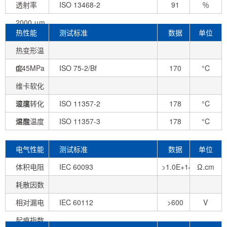
透射率
ISO 13468-2
91
％
2000 μm
热性能
测试标准
数据
单位
热变形温
度
0.45MPa
ISO 75-2/Bf
170
°C
未退火
维卡软化
温度
玻璃转化
ISO 11357-2
178
°C
温度
熔融温度
ISO 11357-3
178
°C
电气性能
测试标准
数据
单位
体积电阻
IEC 60093
>1.0E+14
Ω.cm
耗散因数
相对漏电
IEC 60112
>600
V
起痕指数