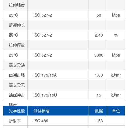
拉伸强度
态)
23°C
ISO 527-2
58
Mpa
断裂伸长
率
23°C
ISO 527-2
2.40
%
拉伸模量
23°C
ISO 527-2
3000
Mpa
简支梁缺
口冲击强
23°C
ISO 179/1eA
1.60
kJ/m²
度
简支梁无
缺口冲击
23°C
ISO 179/1eU
15
kJ/m²
强度
光学性能
测试标准
数据
单位
折射率
ISO 489
1.53