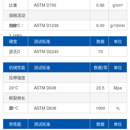
比重
ASTM D792
0.96
g/cm³
熔融流动
指数
190℃ /
ASTM D1238
6.00
g/10min
2.16Kg
硬度
测试标准
数据
单位
邵氏D
ASTM D2240
70
机械性能
测试标准
数据(常
单位
拉伸强度
态)
23°C
ASTM D638
23.5
Mpa
断裂伸长
率
23°C
ASTM D638
1000
%
热性能
测试标准
数据
单位