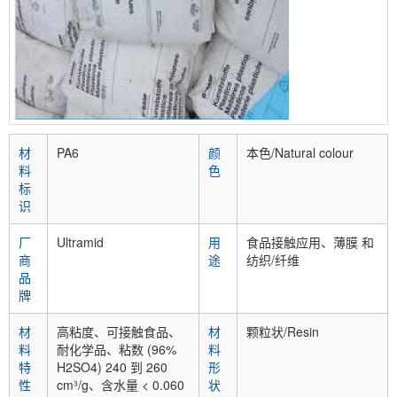
材
PA6
颜
本色/Natural colour
料
色
标
识
厂
Ultramid
用
食品接触应用、薄膜 和
商
途
纺织/纤维
品
牌
材
高粘度、可接触食品、
材
颗粒状/Resin
料
耐化学品、粘数 (96%
料
特
H2SO4) 240 到 260
形
性
cm³/g、含水量 < 0.060
状