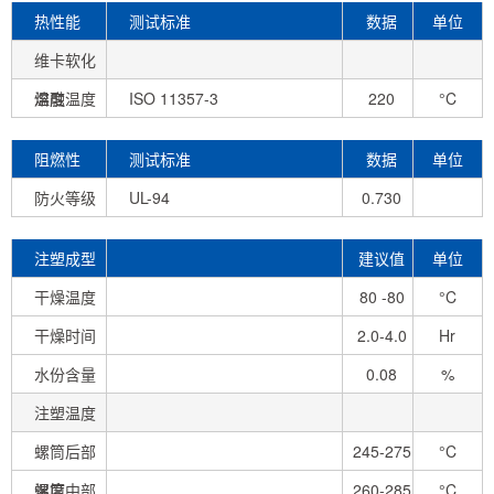
热性能
测试标准
数据
单位
维卡软化
温度
熔融温度
ISO 11357-3
220
°C
阻燃性
测试标准
数据
单位
防火等级
UL-94
0.730
mm
注塑成型
建议值
单位
条件
干燥温度
80 -80
°C
干燥时间
2.0-4.0
Hr
水份含量
0.08
%
注塑温度
螺筒后部
245-275
°C
温度
螺筒中部
260-285
°C