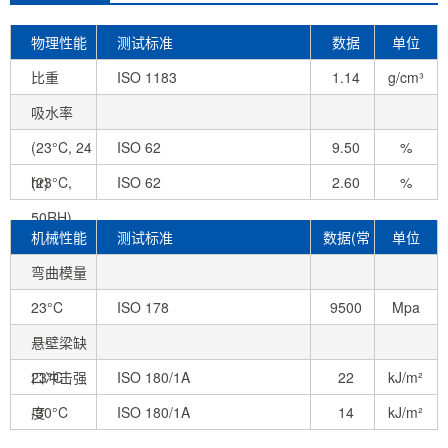
物理性能
测试标准
数据
单位
比重
ISO 1183
1.14
g/cm³
吸水率
(23°C, 24
ISO 62
9.50
%
hr)
(23°C,
ISO 62
2.60
%
50RH)
机械性能
测试标准
数据(常
单位
弯曲模量
态)
23°C
ISO 178
9500
Mpa
悬壁梁缺
口冲击强
23°C
ISO 180/1A
22
kJ/m²
度
-30°C
ISO 180/1A
14
kJ/m²