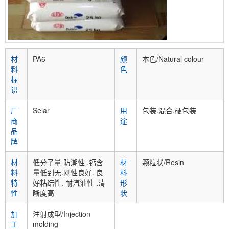
材
PA6
颜
本色/Natural colour
料
色
标
识
厂
Selar
用
包装.混合.硬包装
商
途
品
牌
材
低分子量 防潮性 .钙含
材
颗粒状/Resin
料
量低到无.刚性良好. 良
料
特
好粘结性. 耐汽油性 .清
形
性
晰度高
状
加
注射成型/Injection
工
molding