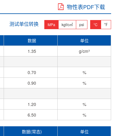
物性表PDF下载
测试单位转换
MPa
kgf/c㎡
psi
℃
℉
数据
单位
1.35
g/cm³
0.70
%
0.90
%
1.20
%
6.50
%
数据(常态)
单位