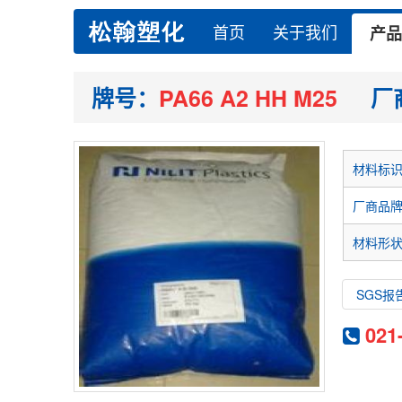
首页
关于我们
产品
牌号：
PA66 A2 HH M25
厂
材料标
厂商品
材料形
SGS报
021