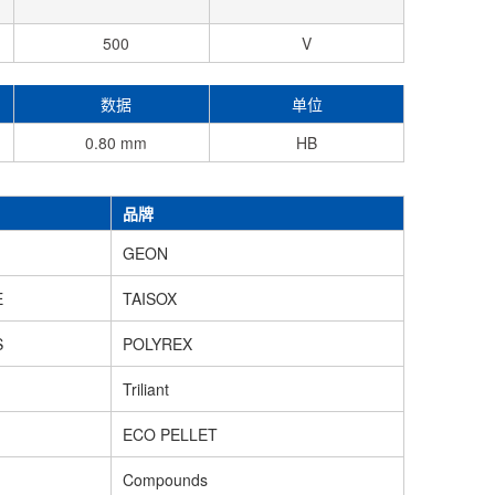
500
V
数据
单位
0.80 mm
HB
品牌
GEON
E
TAISOX
S
POLYREX
Triliant
ECO PELLET
Compounds