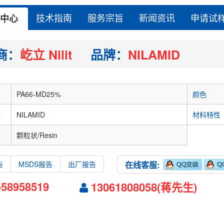
技术指南
服务宗旨
新闻资讯
申请试
中心
商：
屹立 Nilit
品牌：
NILAMID
识
PA66-MD25%
颜色
牌
NILAMID
材料特性
状
颗粒状/Resin
告
MSDS报告
出厂报告
在线客服:
-58958519
13061808058(蒋先生)