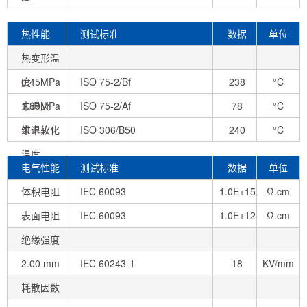
热性能
测试标准
数据
单位
热变形温
度
0.45MPa
ISO 75-2/Bf
238
°C
未退火
1.80MPa
ISO 75-2/Af
78
°C
未退火
维卡软化
ISO 306/B50
240
°C
温度
电气性能
测试标准
数据
单位
体积电阻
IEC 60093
1.0E+15
Ω.cm
表面电阻
IEC 60093
1.0E+12
Ω.cm
绝缘强度
2.00 mm
IEC 60243-1
18
KV/mm
耗散因数