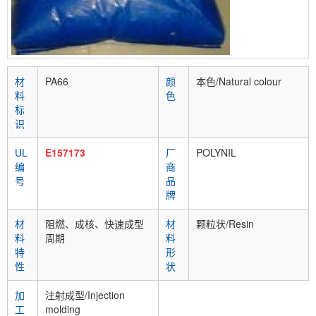
材
PA66
颜
本色/Natural colour
料
色
标
识
UL
E157173
厂
POLYNIL
编
商
号
品
牌
材
阻燃、成核、快速成型
材
颗粒状/Resin
料
周期
料
特
形
性
状
加
注射成型/Injection
工
molding