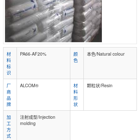
材
PA66-AF20%
颜
本色/Natural colour
料
色
标
识
厂
ALCOM®
材
颗粒状/Resin
商
料
品
形
牌
状
加
注射成型/Injection
工
molding
方
式