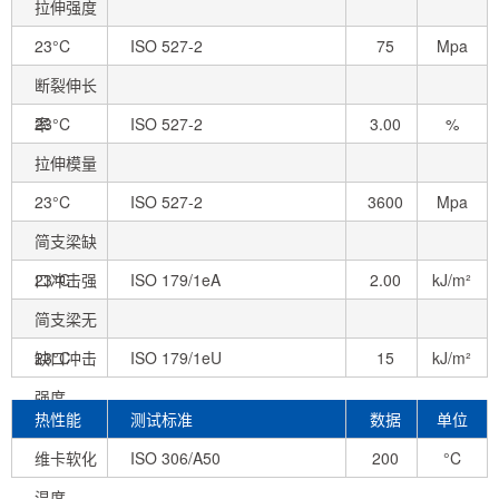
拉伸强度
态)
23°C
ISO 527-2
75
Mpa
断裂伸长
率
23°C
ISO 527-2
3.00
%
拉伸模量
23°C
ISO 527-2
3600
Mpa
简支梁缺
口冲击强
23°C
ISO 179/1eA
2.00
kJ/m²
度
简支梁无
缺口冲击
23°C
ISO 179/1eU
15
kJ/m²
强度
热性能
测试标准
数据
单位
维卡软化
ISO 306/A50
200
°C
温度