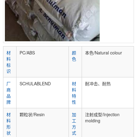
材
PC/ABS
颜
本色/Natural colour
料
色
标
识
厂
SCHULABLEND
材
耐冲击、耐热
商
料
品
特
牌
性
材
颗粒状/Resin
加
注射成型/Injection
料
工
molding
形
方
状
式