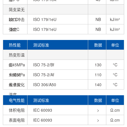
简支梁无
缺口冲击
23°C
ISO 179/1eU
NB
kJ/m²
强度
-30°C
ISO 179/1eU
NB
kJ/m²
热性能
测试标准
数据
单位
热变形温
度
0.45MPa
ISO 75-2/Bf
130
°C
未退火
1.80MPa
ISO 75-2/Af
110
°C
未退火
维卡软化
ISO 306/A50
140
°C
温度
电气性能
测试标准
数据
单位
体积电阻
IEC 60093
>
Ω.cm
表面电阻
IEC 60093
1.0E+13
>
Ω.cm