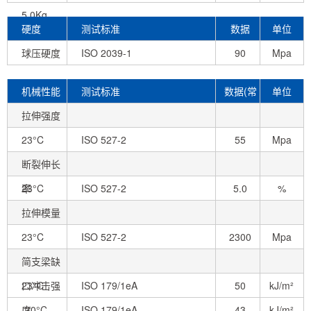
5.0Kg
硬度
测试标准
数据
单位
球压硬度
ISO 2039-1
90
Mpa
机械性能
测试标准
数据(常
单位
拉伸强度
态)
23°C
ISO 527-2
55
Mpa
断裂伸长
率
23°C
ISO 527-2
5.0
%
拉伸模量
23°C
ISO 527-2
2300
Mpa
简支梁缺
口冲击强
23°C
ISO 179/1eA
50
kJ/m²
度
-30°C
ISO 179/1eA
43
kJ/m²