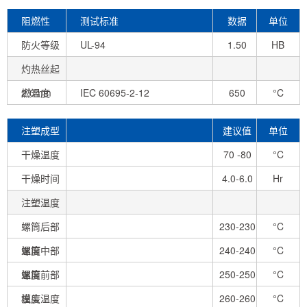
1.0E+15
阻燃性
测试标准
数据
单位
防火等级
UL-94
1.50
HB
灼热丝起
mm
燃温度
2.0mm
IEC 60695-2-12
650
°C
注塑成型
建议值
单位
条件
干燥温度
70 -80
°C
干燥时间
4.0-6.0
Hr
注塑温度
螺筒后部
230-230
°C
温度
螺筒中部
240-240
°C
温度
螺筒前部
250-250
°C
温度
模头温度
260-260
°C