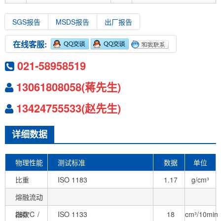
SGS报告
MSDS报告
出厂报告
在线客服:
021-58958519
13061808058(蒋先生)
13424755533(赵先生)
详细数据
物理性能
测试标准
数据
单位
比重
ISO 1183
1.17
g/cm³
熔融流动
指数
260℃ /
ISO 1133
18
cm³/10min