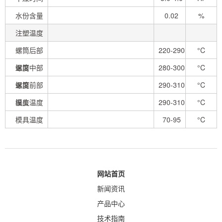
水份含量
0.02
%
注塑温度
螺筒后部
220-290
°C
温度
螺筒中部
280-300
°C
温度
螺筒前部
290-310
°C
温度
模头温度
290-310
°C
模具温度
70-95
°C
网站首页
新闻资讯
产品中心
技术指南