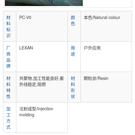
材
PC-V0
颜
本色/Natural colour
料
色
标
识
厂
LEXAN
用
户外应用
商
途
品
牌
材
共聚物,加工性能良好,紫
材
颗粒状/Resin
料
外线稳定,阻燃
料
特
形
性
状
加
注射成型/Injection
工
molding
方
式