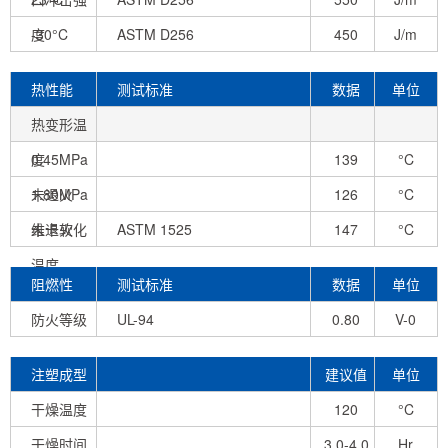
度
-30°C
ASTM D256
450
J/m
热性能
测试标准
数据
单位
热变形温
度
0.45MPa
139
°C
未退火
1.80MPa
126
°C
未退火
维卡软化
ASTM 1525
147
°C
温度
阻燃性
测试标准
数据
单位
防火等级
UL-94
0.80
V-0
mm
注塑成型
建议值
单位
条件
干燥温度
120
°C
干燥时间
3.0-4.0
Hr