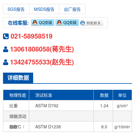
SGS报告
MSDS报告
出厂报告
在线客服:
021-58958519
13061808058(蒋先生)
13424755533(赵先生)
详细数据
物理性能
测试标准
数据
单位
比重
ASTM D792
1.24
g/cm³
熔融流动
指数
300℃ /
ASTM D1238
8.0
g/10min