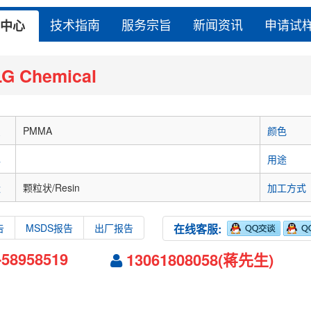
技术指南
服务宗旨
新闻资讯
申请试
中心
LG Chemical
识
PMMA
颜色
牌
用途
状
颗粒状/Resin
加工方式
告
MSDS报告
出厂报告
在线客服:
-58958519
13061808058(蒋先生)