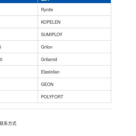
Rynite
KOPELEN
SUMIPLOY
6
Grilon
0
Grilamid
Elastollan
GEON
POLYFORT
联系方式