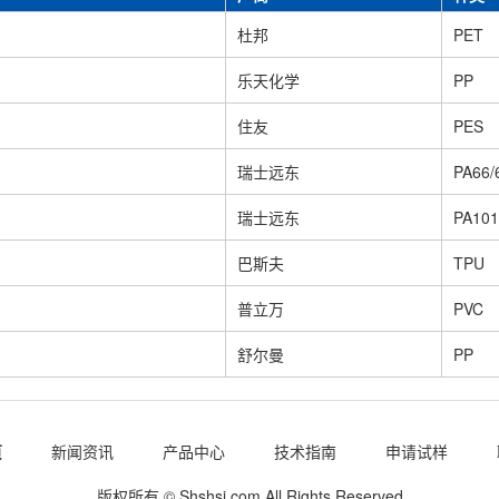
杜邦
PET
乐天化学
PP
住友
PES
瑞士远东
PA66/
瑞士远东
PA101
巴斯夫
TPU
普立万
PVC
舒尔曼
PP
页
新闻资讯
产品中心
技术指南
申请试样
版权所有 © Shshsj.com All Rights Reserved