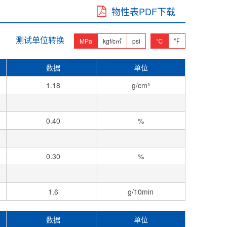
物性表PDF下载
测试单位转换
MPa
kgf/c㎡
psi
℃
℉
数据
单位
1.18
g/cm³
0.40
%
0.30
%
1.6
g/10min
数据
单位