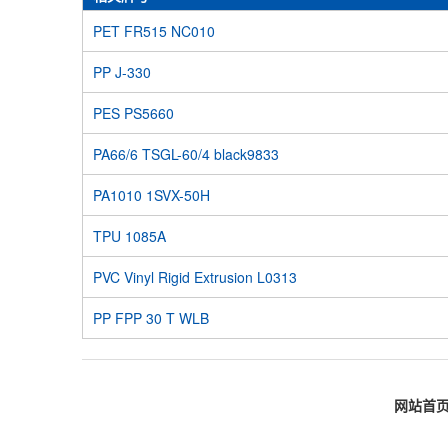
PET FR515 NC010
PP J-330
PES PS5660
PA66/6 TSGL-60/4 black9833
PA1010 1SVX-50H
TPU 1085A
PVC Vinyl Rigid Extrusion L0313
PP FPP 30 T WLB
网站首