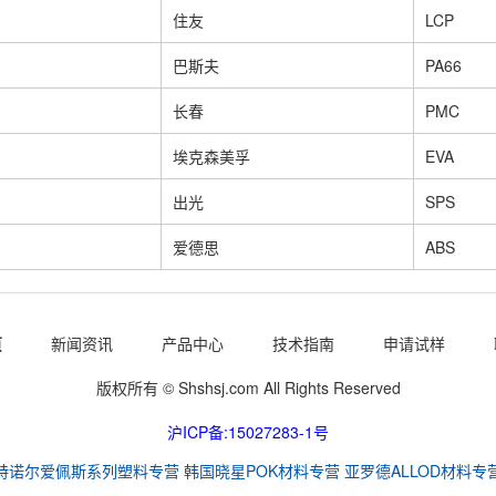
住友
LCP
巴斯夫
PA66
长春
PMC
埃克森美孚
EVA
出光
SPS
爱德思
ABS
页
新闻资讯
产品中心
技术指南
申请试样
版权所有 © Shshsj.com All Rights Reserved
沪ICP备:15027283-1号
特诺尔爱佩斯系列塑料专营
韩国晓星POK材料专营
亚罗德ALLOD材料专