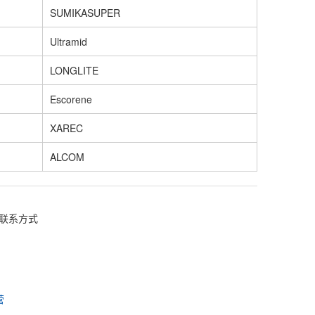
SUMIKASUPER
Ultramid
LONGLITE
Escorene
XAREC
ALCOM
联系方式
营