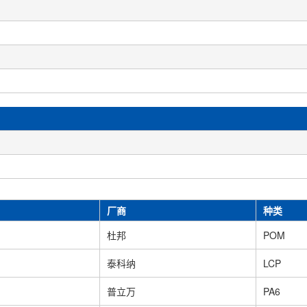
厂商
种类
杜邦
POM
泰科纳
LCP
普立万
PA6