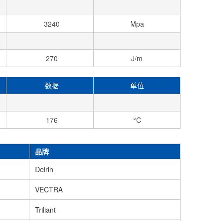
3240
Mpa
270
J/m
数据
单位
176
°C
品牌
Delrin
VECTRA
Triliant