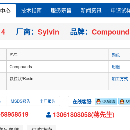
技术指南
服务宗旨
新闻资讯
申请试
中心
14
厂商：
Sylvin
品牌：
Compound
识
PVC
颜色
牌
Compounds
用途
状
颗粒状/Resin
加工方式
告
MSDS报告
出厂报告
在线客服:
-58958519
13061808058(蒋先生)
产品包装
订购指南