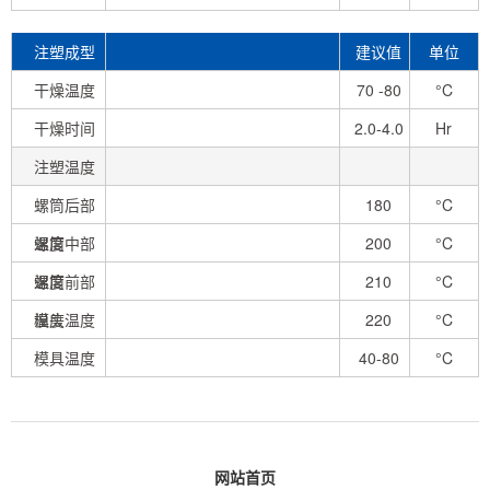
mm
注塑成型
建议值
单位
条件
干燥温度
70 -80
°C
干燥时间
2.0-4.0
Hr
注塑温度
螺筒后部
180
°C
温度
螺筒中部
200
°C
温度
螺筒前部
210
°C
温度
模头温度
220
°C
模具温度
40-80
°C
网站首页