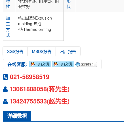
特
环保/绿色、耐冲击、耐
形
性
候性好
状
加
挤出成型/Extrusion
工
molding 热成
方
型/Thermoforming
式
SGS报告
MSDS报告
出厂报告
在线客服:
021-58958519
13061808058(蒋先生)
13424755533(赵先生)
详细数据