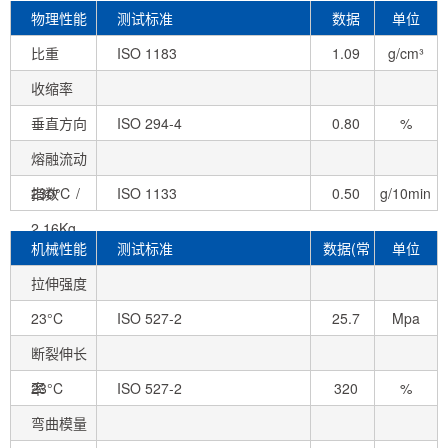
物理性能
测试标准
数据
单位
比重
ISO 1183
1.09
g/cm³
收缩率
垂直方向
ISO 294-4
0.80
%
熔融流动
指数
230℃ /
ISO 1133
0.50
g/10min
2.16Kg
机械性能
测试标准
数据(常
单位
拉伸强度
态)
23°C
ISO 527-2
25.7
Mpa
断裂伸长
率
23°C
ISO 527-2
320
%
弯曲模量