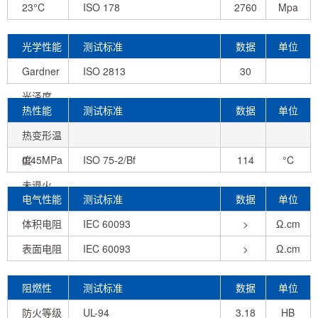
23°C
ISO 178
2760
Mpa
光学性能
测试标准
数据
单位
Gardner
ISO 2813
30
光泽度
热性能
测试标准
数据
单位
(60°, 318
热变形温
度
0.45MPa
ISO 75-2/Bf
114
°C
未退火
电气性能
测试标准
数据
单位
体积电阻
IEC 60093
>
Ω.cm
表面电阻
IEC 60093
1.0E+13
>
Ω.cm
1.0E+15
阻燃性
测试标准
数据
单位
防火等级
UL-94
3.18
HB