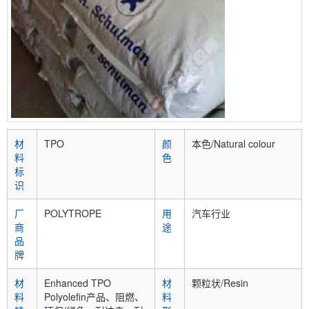
材
TPO
颜
本色/Natural colour
料
色
标
识
厂
POLYTROPE
用
汽车行业
商
途
品
牌
材
Enhanced TPO
材
颗粒状/Resin
料
Polyolefin产品、阻燃、
料