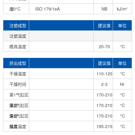
度
-30°C
ISO 179/1eA
NB
kJ/m²
注塑成型
建议值
单位
条件
注塑温度
模具温度
20-70
°C
挤出成型
建议值
单位
条件
干燥温度
110-120
°C
干燥时间
2-3
Hr
第1气缸区
170-210
°C
温度
第3气缸区
170-210
°C
温度
第5气缸区
170-210
°C
温度
模具温度
195-215
°C