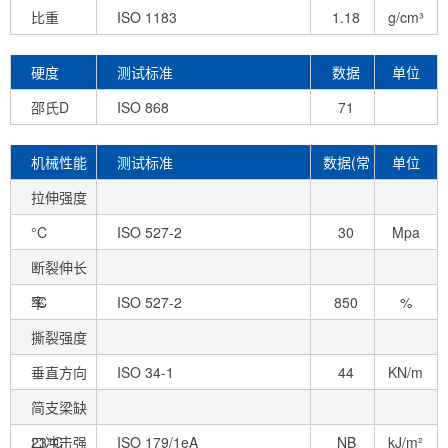
比重
ISO 1183
1.18
g/cm³
硬度
测试标准
数据
单位
邵氏D
ISO 868
71
机械性能
测试标准
数据(常
单位
拉伸强度
态)
°C
ISO 527-2
30
Mpa
断裂伸长
率
°C
ISO 527-2
850
%
撕裂强度
垂直方向
ISO 34-1
44
KN/m
简支梁缺
口冲击强
23°C
ISO 179/1eA
NB
kJ/m²