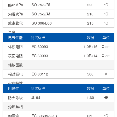
度
0.45MPa
ISO 75-2/Bf
220
°C
未退火
1.80MPa
ISO 75-2/Af
210
°C
未退火
维卡软化
ISO 306/B50
215
°C
温度
电气性能
测试标准
数据
单位
体积电阻
IEC 60093
1.0E+16
Ω.cm
表面电阻
IEC 60093
1.0E+14
Ω.cm
耗散因数
相对漏电
IEC 60112
500
V
起痕指数
阻燃性
测试标准
数据
单位
防火等级
UL-94
1.60
HB
灼热丝相
mm
对温度
2.0mm
IEC 60695-2-13
650
°C