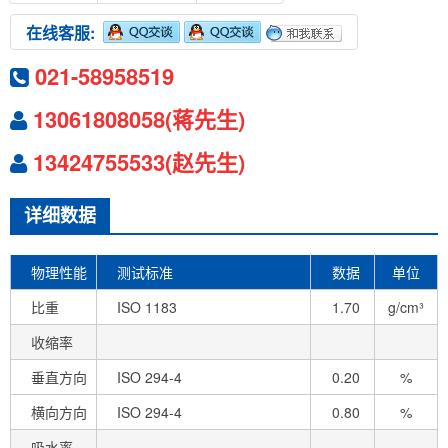
在线客服:
021-58958519
13061808058(蒋先生)
13424755533(赵先生)
详细数据
物理性能
测试标准
数据
单位
比重
ISO 1183
1.70
g/cm³
收缩率
垂直方向
ISO 294-4
0.20
%
横向方向
ISO 294-4
0.80
%
吸水率